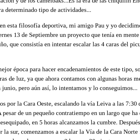
ación y de los camelbaks...Es la era de las chiquilín Ene
a determinado tipo de actividades...
en esta filosofía deportiva, mi amigo Pau y yo decidim
ernes 13 de Septiembre un proyecto que tenía en mente
ño, que consistía en intentar escalar las 4 caras del picu
mejor época para hacer encadenamientos de este tipo, s
oras de luz, ya que ahora contamos con algunas horas m
 junio, pero aún así, lo intentamos y lo conseguimos...
 por la Cara Oeste, escalando la vía Leiva a las 7:30 
 pesar de un pequeño contratiempo en un largo que ha
desequipado, en 5 horas alcanzamos la cumbre. Después
r la sur, comenzamos a escalar la Vía de la Cara Norte 