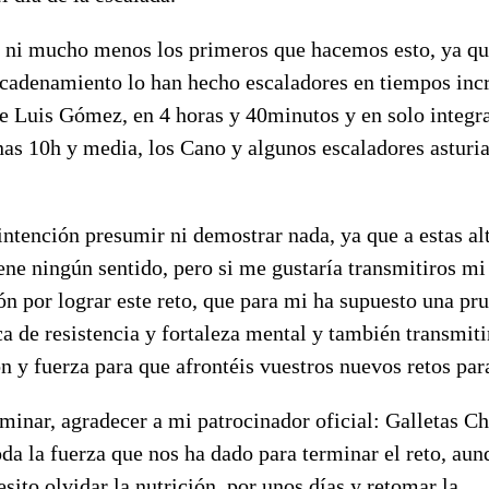
ni mucho menos los primeros que hacemos esto, ya qu
adenamiento lo han hecho escaladores en tiempos incr
e Luis Gómez, en 4 horas y 40minutos y en solo integra
nas 10h y media, los Cano y algunos escaladores asturi
intención presumir ni demostrar nada, ya que a estas alt
ene ningún sentido, pero si me gustaría transmitiros mi
ón por lograr este reto, que para mi ha supuesto una pr
ca de resistencia y fortaleza mental y también transmiti
n y fuerza para que afrontéis vuestros nuevos retos para
minar, agradecer a mi patrocinador oficial: Galletas Ch
oda la fuerza que nos ha dado para terminar el reto, au
sito olvidar la nutrición por unos días y retomar la