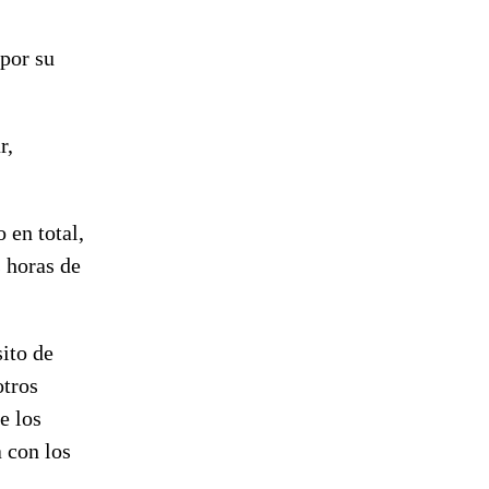
 por su
.
r,
 en total,
 horas de
ito de
otros
e los
 con los