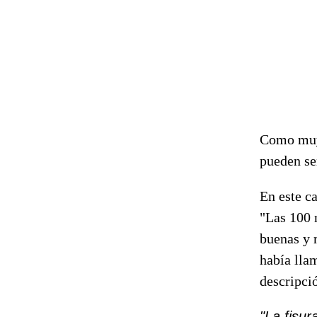
Como muy 
pueden se
En este c
"Las 100 
buenas y 
había llam
descripci
"La fisur