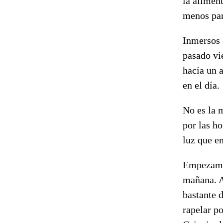
la aliment
menos par
Inmersos 
pasado vi
hacía un a
en el día.
No es la 
por las h
luz que en
Empezamos
mañana. A
bastante 
rapelar po