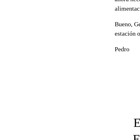
alimentaci
Bueno, Ge
estación 
Pedro
E