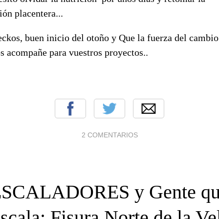
ón placentera...
ckos, buen inicio del otoño y Que la fuerza del cambio
os acompañe para vuestros proyectos..
2 COMENTARIOS
ESCALADORES y Gente qu
scala: Fisura Norte de la Ve