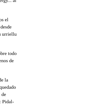
rgy... al
os el
 desde
 urriellu
obre todo
enos de
de la
 quedado
 de
: Pidal-