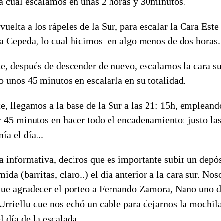
la cual escalamos en unas 2 horas y 30minutos.
uelta a los rápeles de la Sur, para escalar la Cara Este
a Cepeda, lo cual hicimos en algo menos de dos horas
e, después de descender de nuevo, escalamos la cara su
 unos 45 minutos en escalarla en su totalidad.
, llegamos a la base de la Sur a las 21: 15h, empleando
y 45 minutos en hacer todo el encadenamiento: justo las
ía el día...
 informativa, deciros que es importante subir un depós
ida (barritas, claro..) el dia anterior a la cara sur. Nos
ue agradecer el porteo a Fernando Zamora, Nano uno d
 Urriellu que nos echó un cable para dejarnos la mochila
l día de la escalada.