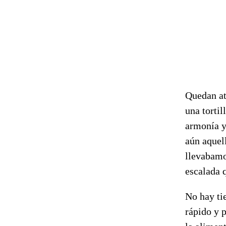
Quedan at
una tortil
armonía y
aún aquell
llevabamo
escalada 
No hay ti
rápido y p