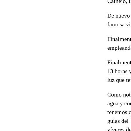
Cainejo, 
De nuevo v
famosa vi
Finalment
empleando
Finalmente
13 horas 
luz que ten
Como nota
agua y com
tenemos q
guias del
víveres de