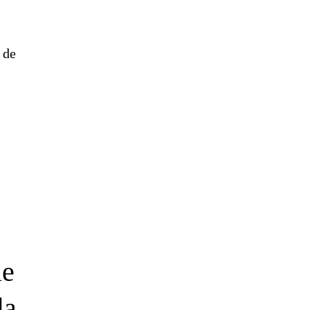
 de
e
la