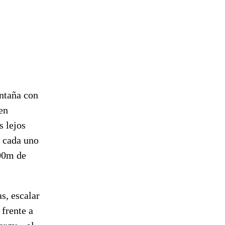
ontaña con
en
s lejos
y cada uno
600m de
s, escalar
 frente a