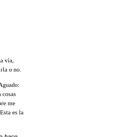
a vía,
rla o no.
 Aguado:
n cosas
pre me
Esta es la
se hace