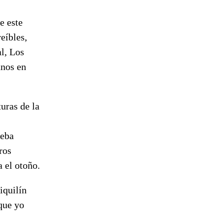
e este
eíbles,
l, Los
anos en
uras de la
ueba
ros
 el otoño.
iquilín
nque yo