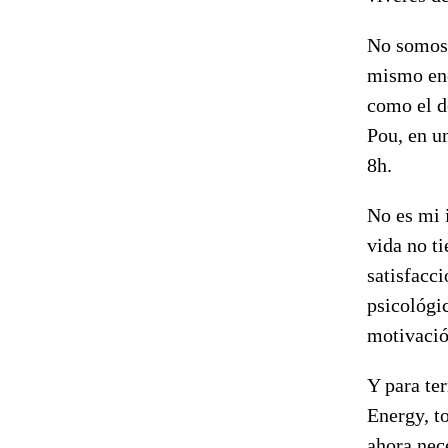
No somos 
mismo enc
como el d
Pou, en u
8h.
No es mi 
vida no ti
satisfacci
psicológi
motivació
Y para ter
Energy, t
ahora nece