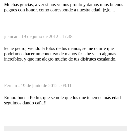
Muchas gracias, a ver si nos vemos pronto y damos unos buenos
pegues con honor, como corresponde a nuestra edad, je,je....
juancar -
19 de junio de 2012 - 17:38
leche pedro, viendo la fotos de tus manos, se me ocurre que
podriamos hacer un concurso de manos feas he visto algunas
increibles, y que me alegro mucho de tus disfrutes escalando,
Fernan -
19 de junio de 2012 - 09:11
Enhorabuena Pedro, que se note que los que tenemos más edad
seguimos dando caña!!